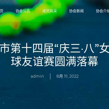
页
协会公告
成员风采
协会新闻
协会介
市第十四届“庆三·八”
球友谊赛圆满落幕
admin
8月 19, 2022