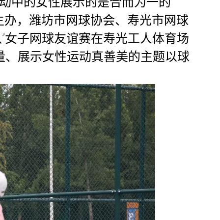
运动中的女性展示的是合而为一的
主办，潍坊市网球协会、寿光市网球
八”女子网球友谊赛在寿光工人体育场
量、展示女性运动真善美的主题以球