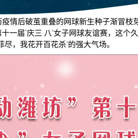
情后破茧重叠的网球新生种子渐冒枝芽
第十一届“庆三·八”女子网球友谊赛，这
菲尽，我花开百花杀”的强大气场。