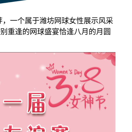
，一个属于潍坊网球女性展示风采
个久别重逢的网球盛宴恰逢八月的月圆