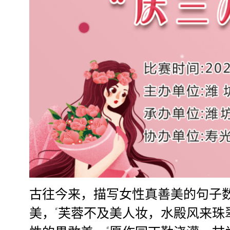
古往今来，描写女性真善美的句子数
美，“芙蓉不及美人妆，水殿风来珠