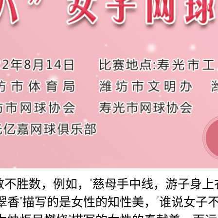
不胜数，例如，“慈母手中线，游子身上
翠香”描写的是女性的知性美，“谁说女子