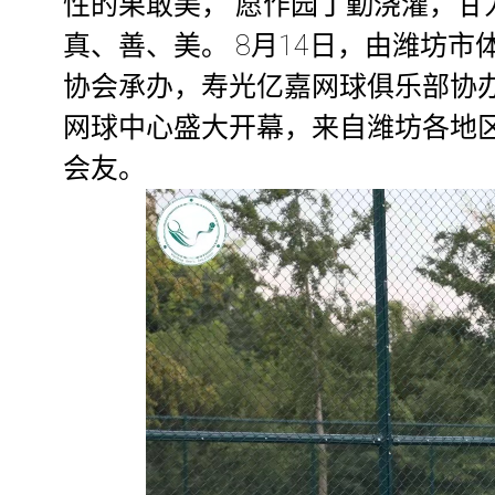
性的果敢美，“愿作园丁勤浇灌，甘
真、善、美。 8月14日，由潍坊
协会承办，寿光亿嘉网球俱乐部协办
网球中心盛大开幕，来自潍坊各地
会友。