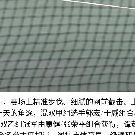
行，赛场上精准步伐、细腻的网前截击、
天的角逐，混双甲组选手郭宏/于威组合
混双乙组冠军由康健/张荣平组合获得，谭